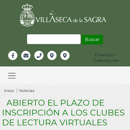
Pasar
al
contenido
principal
Buscar
El tiempo -
Información
Tutiempo.net
Facebook
Email
Teléfono
Localización
Instagram
Header
Main
navigation
Sobrescribir
Inicio
Noticias
enlaces
ABIERTO EL PLAZO DE
de
INSCRIPCIÓN A LOS CLUBES
ayuda
DE LECTURA VIRTUALES
a