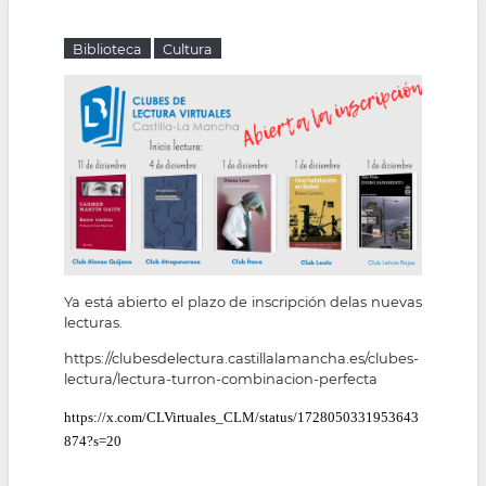
la
Biblioteca
Cultura
navegación
Ya está abierto el plazo de inscripción delas nuevas
lecturas.
https://clubesdelectura.castillalamancha.es/clubes-
lectura/lectura-turron-combinacion-perfecta
https://x.com/CLVirtuales_CLM/status/1728050331953643
874?s=20