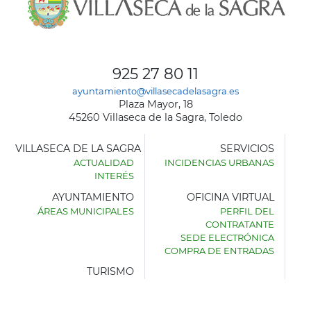
925 27 80 11
ayuntamiento@villasecadelasagra.es
Plaza Mayor, 18
45260 Villaseca de la Sagra, Toledo
VILLASECA DE LA SAGRA
SERVICIOS
ACTUALIDAD
INCIDENCIAS URBANAS
INTERÉS
AYUNTAMIENTO
OFICINA VIRTUAL
ÁREAS MUNICIPALES
PERFIL DEL
AYUNTAMIENTO
CONTRATANTE
DE
SEDE ELECTRÓNICA
VILLASECA
COMPRA DE ENTRADAS
DE
LA
TURISMO
SAGRA