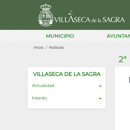
Pasar
al
contenido
principal
Main
MUNICIPIO
AYUNTA
navigation
Sobrescribir
Inicio
Noticias
enlaces
2ª
de
ayuda
VILLASECA DE LA SAGRA
a
Actualidad
la
Interés
navegación