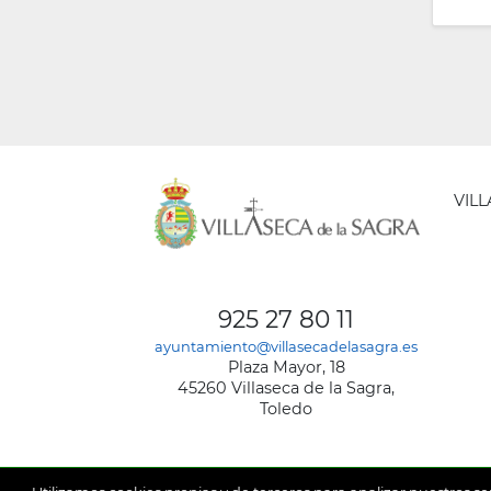
VIL
AYUNT
DE
925 27 80 11
VILLA
ayuntamiento@villasecadelasagra.es
DE
Plaza Mayor, 18
LA
45260 Villaseca de la Sagra,
SAGRA
Toledo