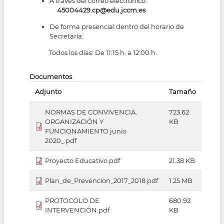
A través del correo electrónico:
45004429.cp@edu.jccm.es
De forma presencial dentro del horario de
Secretaría:
Todos los días: De 11:15 h. a 12:00 h.
Documentos
Adjunto
Tamaño
NORMAS DE CONVIVENCIA.
723.62
ORGANIZACIÓN Y
KB
FUNCIONAMIENTO junio
2020_.pdf
Proyecto Educativo.pdf
21.38 KB
Plan_de_Prevencion_2017_2018.pdf
1.25 MB
PROTOCOLO DE
680.92
INTERVENCIÓN.pdf
KB