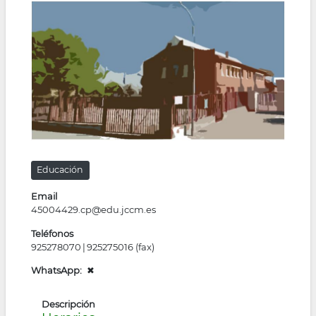
la
navegación
Educación
Email
45004429.cp@edu.jccm.es
Teléfonos
925278070
925275016 (fax)
WhatsApp
✖
Descripción