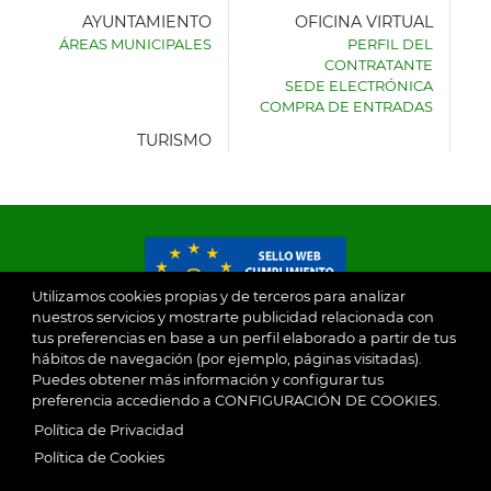
AYUNTAMIENTO
OFICINA VIRTUAL
ÁREAS MUNICIPALES
PERFIL DEL
AYUNTAMIENTO
CONTRATANTE
DE
SEDE ELECTRÓNICA
VILLASECA
COMPRA DE ENTRADAS
DE
LA
TURISMO
SAGRA
Utilizamos cookies propias y de terceros para analizar
nuestros servicios y mostrarte publicidad relacionada con
tus preferencias en base a un perfil elaborado a partir de tus
© 2026
hábitos de navegación (por ejemplo, páginas visitadas).
Puedes obtener más información y configurar tus
preferencia accediendo a CONFIGURACIÓN DE COOKIES.
Ayuntamiento de Villaseca de la Sagra
Aviso Legal
Política de Privacidad
SubFooter
Política de Cookies
Política de Privacidad
RGPD