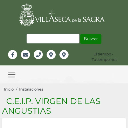
Pasar
al
contenido
principal
Buscar
El tiempo -
Información
Tutiempo.net
Facebook
Email
Teléfono
Localización
Instagram
Header
Main
navigation
Sobrescribir
Inicio
Instalaciones
enlaces
C.E.I.P. VIRGEN DE LAS
de
ANGUSTIAS
ayuda
a