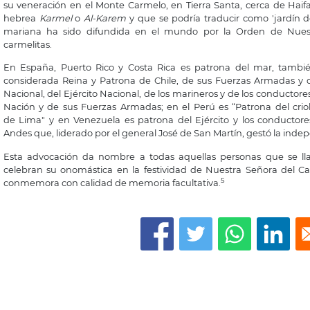
su
veneración
en el
Monte Carmelo
, en
Tierra Santa
, cerca de
Haif
hebrea
Karmel
o
Al-Karem
y que se podría traducir como 'jardín de
mariana ha sido difundida en el mundo por la
Orden de Nues
carmelitas.
En
España
,
Puerto Rico
y
Costa Rica
es patrona del
mar
, tambi
considerada Reina y Patrona de
Chile
, de sus
Fuerzas Armadas
y 
Nacional
, del
Ejército Nacional
, de los
marineros
y de los conductore
Nación y de sus
Fuerzas Armadas
; en el
Perú
es “Patrona del crio
de
Lima
" y en
Venezuela
es patrona del Ejército y los conductor
Andes
que, liderado por el general
José de San Martín
, gestó la ind
Esta
advocación
da nombre a todas aquellas personas que se 
celebran su onomástica en la festividad de Nuestra Señora del C
5
conmemora con calidad de memoria facultativa.