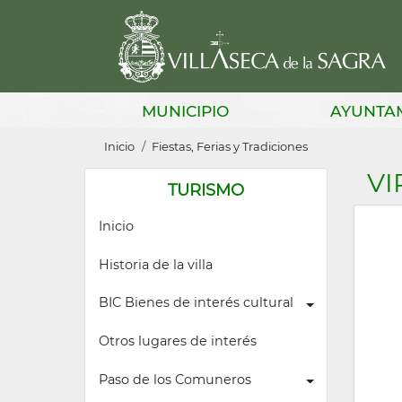
Pasar
al
contenido
principal
Main
MUNICIPIO
AYUNTA
navigation
Sobrescribir
Inicio
Fiestas, Ferias y Tradiciones
enlaces
VI
TURISMO
de
Inicio
ayuda
a
Historia de la villa
la
BIC Bienes de interés cultural
navegación
Otros lugares de interés
Paso de los Comuneros