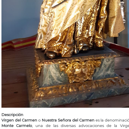
Descripción
Virgen del Carmen
o
Nuestra Señora del Carmen
es la denominaci
Monte Carmelo
, una de las diversas
advocaciones
de la
Virg