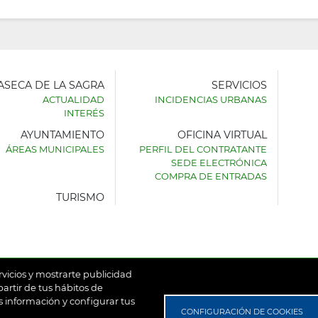
LASECA DE LA SAGRA
SERVICIOS
ACTUALIDAD
INCIDENCIAS URBANAS
INTERÉS
AYUNTAMIENTO
OFICINA VIRTUAL
AMIENTO
ÁREAS MUNICIPALES
PERFIL DEL CONTRATANTE
SEDE ELECTRÓNICA
SECA
COMPRA DE ENTRADAS
TURISMO
rvicios y mostrarte publicidad
artir de tus hábitos de
 información y configurar tus
untamiento de Villaseca de la Sagra
Aviso Legal
Política de
CONFIGURACIÓN DE COOKIES