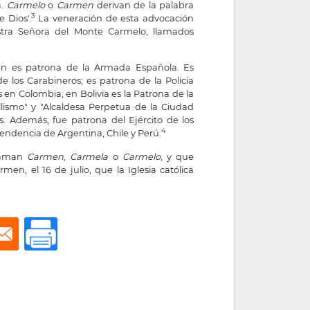
a
.
Carmelo
o
Carmen
derivan de la palabra
3
 Dios'.
​ La veneración de esta advocación
tra Señora del Monte Carmelo
, llamados
én es patrona de la
Armada Española
. Es
de los
Carabineros
; es patrona de la
Policía
s en
Colombia
; en
Bolivia
es la Patrona de la
llismo" y "Alcaldesa Perpetua de la Ciudad
es. Además, fue patrona del
Ejército de los
4
ependencia de
Argentina
,
Chile
y
Perú
.
llaman
Carmen
,
Carmela
o
Carmelo
, y que
armen, el
16 de julio
, que la Iglesia católica