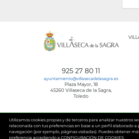
VIL
AYUNT
DE
925 27 80 11
VILLA
ayuntamiento@villasecadelasagra.es
DE
Plaza Mayor, 18
LA
45260 Villaseca de la Sagra,
SAGRA
Toledo
Utilizamos cookies propias y de terceros para analizar nuestros se
relacionada con tus preferencias en base a un perfil elaborado a p
navegación (por ejemplo, páginas visitadas). Puedes obtener más
© 2026
Ay
SubFooter
preferencia accediendo a CONFIGURACIÓN DE COOKIES.