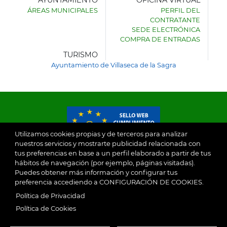
AYUNTAMIENTO
OFICINA VIRTUAL
ÁREAS MUNICIPALES
PERFIL DEL
AYUNTAMIENTO
CONTRATANTE
DE
SEDE ELECTRÓNICA
VILLASECA
COMPRA DE ENTRADAS
DE
LA
TURISMO
SAGRA
Ayuntamiento de Villaseca de la Sagra
Utilizamos cookies propias y de terceros para analizar
nuestros servicios y mostrarte publicidad relacionada con
tus preferencias en base a un perfil elaborado a partir de tus
© 2026
hábitos de navegación (por ejemplo, páginas visitadas).
Puedes obtener más información y configurar tus
preferencia accediendo a CONFIGURACIÓN DE COOKIES.
Ayuntamiento de Villaseca de la Sagra
Aviso Legal
Política de Privacidad
SubFooter
Política de Cookies
Política de Privacidad
RGPD