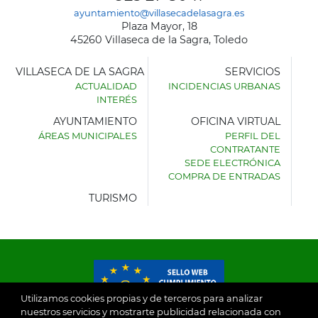
ayuntamiento@villasecadelasagra.es
Plaza Mayor, 18
45260 Villaseca de la Sagra, Toledo
VILLASECA DE LA SAGRA
SERVICIOS
ACTUALIDAD
INCIDENCIAS URBANAS
INTERÉS
AYUNTAMIENTO
OFICINA VIRTUAL
ÁREAS MUNICIPALES
PERFIL DEL
AYUNTAMIENTO
CONTRATANTE
DE
SEDE ELECTRÓNICA
VILLASECA
COMPRA DE ENTRADAS
DE
LA
TURISMO
SAGRA
Utilizamos cookies propias y de terceros para analizar
nuestros servicios y mostrarte publicidad relacionada con