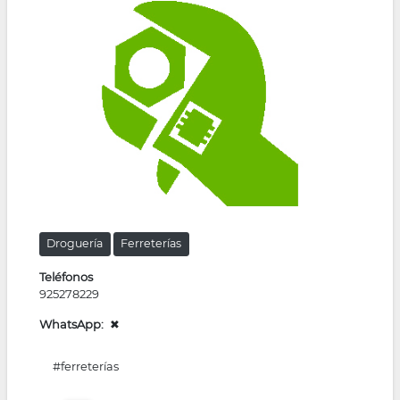
la
navegación
Droguería
Ferreterías
Teléfonos
925278229
WhatsApp
✖
#ferreterías