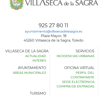
925 27 80 11
ayuntamiento@villasecadelasagra.es
Plaza Mayor, 18
45260 Villaseca de la Sagra, Toledo
VILLASECA DE LA SAGRA
SERVICIOS
ACTUALIDAD
INCIDENCIAS URBANAS
INTERÉS
AYUNTAMIENTO
OFICINA VIRTUAL
ÁREAS MUNICIPALES
PERFIL DEL
AYUNTAMIENTO
CONTRATANTE
DE
SEDE ELECTRÓNICA
VILLASECA
COMPRA DE ENTRADAS
DE
LA
TURISMO
SAGRA