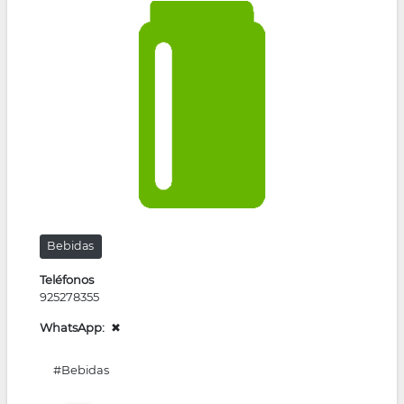
la
navegación
Bebidas
Teléfonos
925278355
WhatsApp
✖
#Bebidas