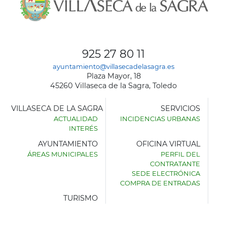
925 27 80 11
ayuntamiento@villasecadelasagra.es
Plaza Mayor, 18
45260 Villaseca de la Sagra, Toledo
VILLASECA DE LA SAGRA
SERVICIOS
ACTUALIDAD
INCIDENCIAS URBANAS
INTERÉS
AYUNTAMIENTO
OFICINA VIRTUAL
ÁREAS MUNICIPALES
PERFIL DEL
AYUNTAMIENTO
CONTRATANTE
DE
SEDE ELECTRÓNICA
VILLASECA
COMPRA DE ENTRADAS
DE
LA
TURISMO
SAGRA