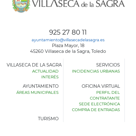
925 27 80 11
ayuntamiento@villasecadelasagra.es
Plaza Mayor, 18
45260 Villaseca de la Sagra, Toledo
VILLASECA DE LA SAGRA
SERVICIOS
ACTUALIDAD
INCIDENCIAS URBANAS
INTERÉS
AYUNTAMIENTO
OFICINA VIRTUAL
ÁREAS MUNICIPALES
PERFIL DEL
AYUNTAMIENTO
CONTRATANTE
DE
SEDE ELECTRÓNICA
VILLASECA
COMPRA DE ENTRADAS
DE
LA
TURISMO
SAGRA