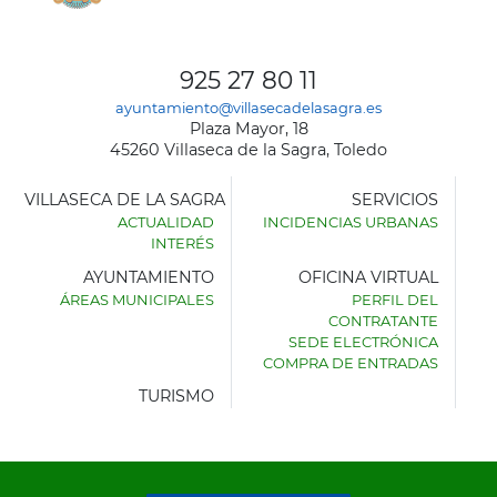
925 27 80 11
ayuntamiento@villasecadelasagra.es
Plaza Mayor, 18
45260 Villaseca de la Sagra, Toledo
VILLASECA DE LA SAGRA
SERVICIOS
ACTUALIDAD
INCIDENCIAS URBANAS
INTERÉS
AYUNTAMIENTO
OFICINA VIRTUAL
ÁREAS MUNICIPALES
PERFIL DEL
AYUNTAMIENTO
CONTRATANTE
DE
SEDE ELECTRÓNICA
VILLASECA
COMPRA DE ENTRADAS
DE
LA
TURISMO
SAGRA