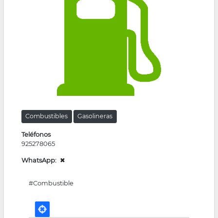
la
navegación
Combustibles
Gasolineras
Teléfonos
925278065
WhatsApp
✖
#Combustible