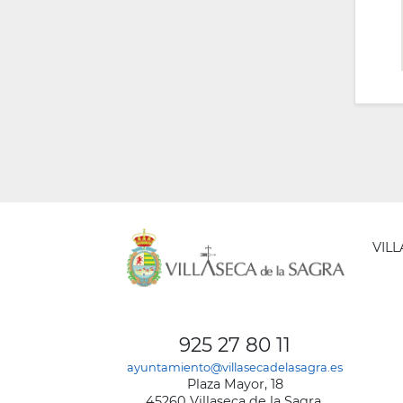
VIL
AYUNT
DE
925 27 80 11
VILLA
ayuntamiento@villasecadelasagra.es
DE
Plaza Mayor, 18
LA
45260 Villaseca de la Sagra,