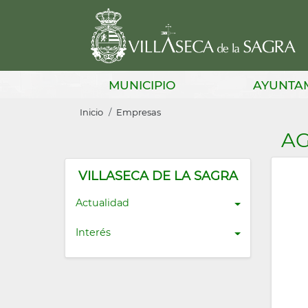
Pasar
al
contenido
principal
Main
MUNICIPIO
AYUNTA
navigation
Sobrescribir
Inicio
Empresas
enlaces
A
de
ayuda
VILLASECA DE LA SAGRA
a
Actualidad
la
Interés
navegación