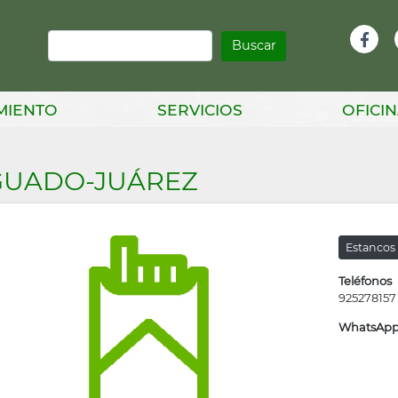
Buscar
Infor
Facebook
Head
MIENTO
SERVICIOS
OFICIN
GUADO-JUÁREZ
Estancos
Teléfonos
925278157
WhatsAp