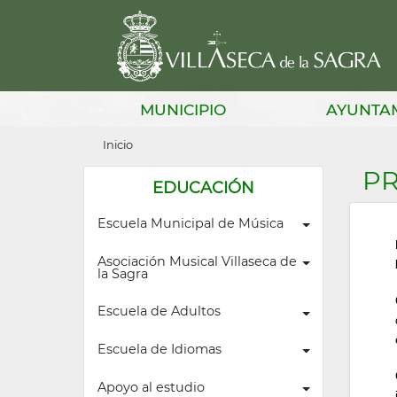
Pasar
al
contenido
principal
Main
MUNICIPIO
AYUNTA
navigation
Sobrescribir
Inicio
enlaces
PR
EDUCACIÓN
de
Escuela Municipal de Música
ayuda
a
Asociación Musical Villaseca de 
la Sagra
la
Escuela de Adultos
navegación
Escuela de Idiomas
Apoyo al estudio