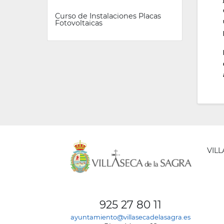
Curso de Instalaciones Placas 
Fotovoltaicas
VIL
AYUNT
DE
925 27 80 11
VILLA
ayuntamiento@villasecadelasagra.es
DE