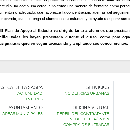
estudio, no como una carga, sino como una manera de formarse como persona
un entorno adecuado, que favorezca la concentración, además del seguimien
preparado, que sostenga al alumno en su esfuerzo y le ayude a superar sus di
El Plan de Apoyo al Estudio va dirigido tanto a alumnos que precisa
dificultades les hayan presentado durante el curso, como para aq
asignaturas quieren seguir avanzando y ampliando sus conocimientos.
LASECA DE LA SAGRA
SERVICIOS
ACTUALIDAD
INCIDENCIAS URBANAS
INTERÉS
AYUNTAMIENTO
OFICINA VIRTUAL
AMIENTO
ÁREAS MUNICIPALES
PERFIL DEL CONTRATANTE
SEDE ELECTRÓNICA
SECA
COMPRA DE ENTRADAS