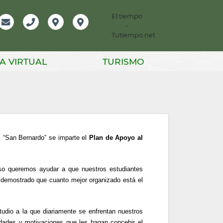
El tiempo
-
mación
Email
Teléfono
Localización
Instagram
Tutiempo.net
er
A VIRTUAL
TURISMO
l “San Bernardo” se imparte el
Plan de Apoyo al
so queremos ayudar a que nuestros estudiantes
á demostrado que cuanto mejor organizado está el
tudio a la que diariamente se enfrentan nuestros
lidades y motivaciones que les hagan concebir el