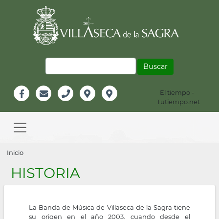
Pasar
al
contenido
principal
Buscar
El tiempo -
Información
Tutiempo.net
Facebook
Email
Teléfono
Localización
Instagram
Header
Main
navigation
Sobrescribir
Inicio
enlaces
HISTORIA
de
ayuda
La Banda de Música de Villaseca de la Sagra tiene
a
su origen en el año 2003, cuando desde el