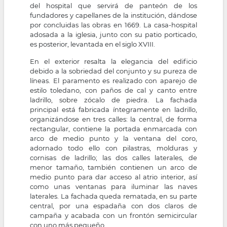
del hospital que servirá de panteón de los
fundadores y capellanes de la institución, dándose
por concluidas las obras en 1669. La casa-hospital
adosada a la iglesia, junto con su patio porticado,
es posterior, levantada en el siglo XVIII.
En el exterior resalta la elegancia del edificio
debido a la sobriedad del conjunto y su pureza de
líneas. El paramento es realizado con aparejo de
estilo toledano, con paños de cal y canto entre
ladrillo, sobre zócalo de piedra. La fachada
principal está fabricada íntegramente en ladrillo,
organizándose en tres calles: la central, de forma
rectangular, contiene la portada enmarcada con
arco de medio punto y la ventana del coro,
adornado todo ello con pilastras, molduras y
cornisas de ladrillo; las dos calles laterales, de
menor tamaño, también contienen un arco de
medio punto para dar acceso al atrio interior, así
como unas ventanas para iluminar las naves
laterales. La fachada queda rematada, en su parte
central, por una espadaña con dos claros de
campaña y acabada con un frontón semicircular
con uno más pequeño.