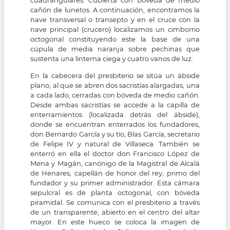
cañón de lunetos. A continuación, encontramos la
nave transversal o transepto y en el cruce con la
nave principal (crucero) localizamos un cimborrio
octogonal constituyendo este la base de una
cúpula de media naranja sobre pechinas que
sustenta una linterna ciega y cuatro vanos de luz.
En la cabecera del presbiterio se sitúa un ábside
plano, al que se abren dos sacristías alargadas, una
a cada lado, cerradas con bóveda de medio cañón.
Desde ambas sacristías se accede a la capilla de
enterramientos (localizada detrás del ábside),
donde se encuentran enterrados los fundadores,
don Bernardo García y su tío, Blas García, secretario
de Felipe IV y natural de Villaseca. También se
enterró en ella el doctor don Francisco López de
Mena y Magán, canónigo de la Magistral de Alcalá
de Henares, capellán de honor del rey, primo del
fundador y su primer administrador. Esta cámara
sepulcral es de planta octogonal, con bóveda
piramidal. Se comunica con el presbiterio a través
de un transparente, abierto en el centro del altar
mayor. En este hueco se coloca la imagen de