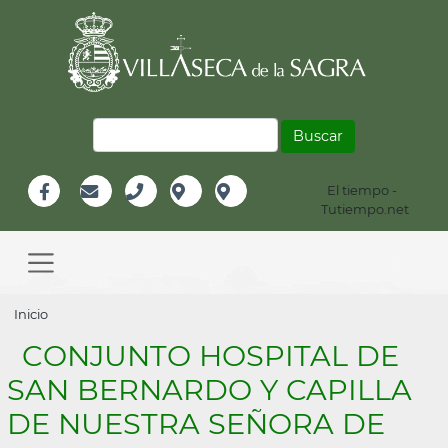
Pasar
al
contenido
principal
Buscar
El tiempo -
Información
Tutiempo.net
Facebook
Email
Teléfono
Localización
Instagram
Header
Main
navigation
Sobrescribir
Inicio
enlaces
CONJUNTO HOSPITAL DE
de
SAN BERNARDO Y CAPILLA
ayuda
DE NUESTRA SEÑORA DE
a