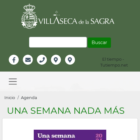
Pasar
al
contenido
principal
Buscar
El tiempo -
Información
Tutiempo.net
Facebook
Email
Teléfono
Localización
Instagram
Header
Main
navigation
Sobrescribir
Inicio
Agenda
enlaces
UNA SEMANA NADA MÁS
de
ayuda
a