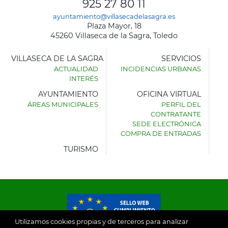
925 27 80 11
ayuntamiento@villasecadelasagra.es
Plaza Mayor, 18
45260 Villaseca de la Sagra, Toledo
VILLASECA DE LA SAGRA
SERVICIOS
ACTUALIDAD
INCIDENCIAS URBANAS
INTERÉS
AYUNTAMIENTO
OFICINA VIRTUAL
ÁREAS MUNICIPALES
PERFIL DEL
AYUNTAMIENTO
CONTRATANTE
DE
SEDE ELECTRÓNICA
VILLASECA
COMPRA DE ENTRADAS
DE
LA
TURISMO
SAGRA
Utilizamos cookies propias y de terceros para analizar