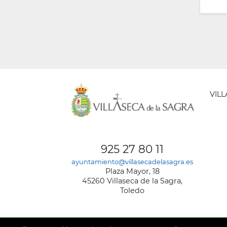
VIL
AYUNT
DE
925 27 80 11
VILLA
ayuntamiento@villasecadelasagra.es
DE
Plaza Mayor, 18
LA
45260 Villaseca de la Sagra,
SAGRA
Toledo