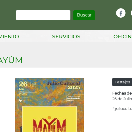
Buscar
Infor
Facebook
Head
MIENTO
SERVICIOS
OFICIN
AYÚM
Festejos
Fechas de
26 de Juli
#juliocultu