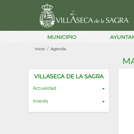
Pasar
al
contenido
principal
Main
MUNICIPIO
AYUNTA
navigation
Sobrescribir
Inicio
Agenda
enlaces
M
de
ayuda
VILLASECA DE LA SAGRA
a
Actualidad
la
Interés
navegación