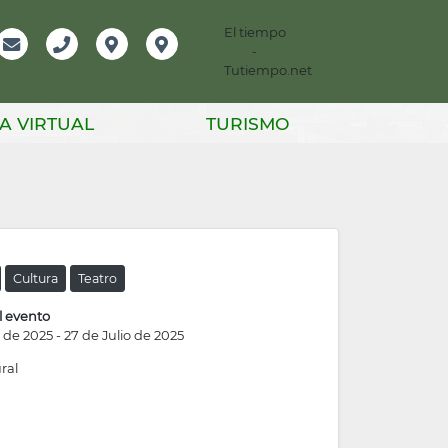
El tiempo
-
mación
Email
Teléfono
Localización
Instagram
Tutiempo.net
er
A VIRTUAL
TURISMO
Cultura
Teatro
l evento
o de 2025
-
27 de Julio de 2025
ral