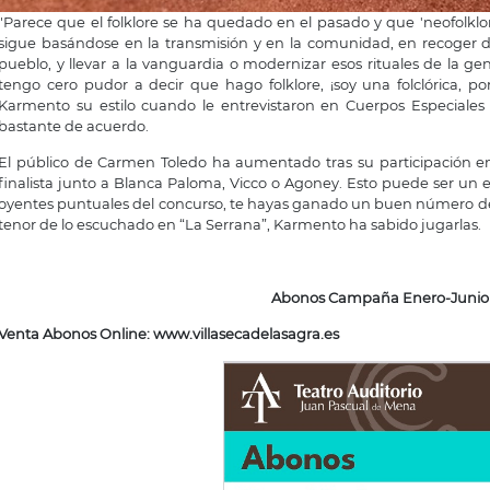
"Parece que el folklore se ha quedado en el pasado y que 'neofolklore
sigue basándose en la transmisión y en la comunidad, en recoger d
pueblo, y llevar a la vanguardia o modernizar esos rituales de la gen
tengo cero pudor a decir que hago folklore, ¡soy una folclórica, po
Karmento su estilo cuando le entrevistaron en Cuerpos Especiale
bastante de acuerdo.
El público de Carmen Toledo ha aumentado tras su participación en
finalista junto a Blanca Paloma, Vicco o Agoney. Esto puede ser un
oyentes puntuales del concurso, te hayas ganado un buen número de nue
tenor de lo escuchado en “La Serrana”, Karmento ha sabido jugarlas.
Abonos Campaña Enero-Junio 
Venta Abonos Online:
www.villasecadelasagra.es