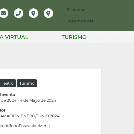
El tiempo
-
mación
Email
Teléfono
Localización
Instagram
Tutiempo.net
er
A VIRTUAL
TURISMO
Teatro
Turismo
l evento
 de 2024
-
4 de Mayo de 2024
tos
AMACIÓN ENERO/JUNIO 2024
itorioJuanPascualdeMena