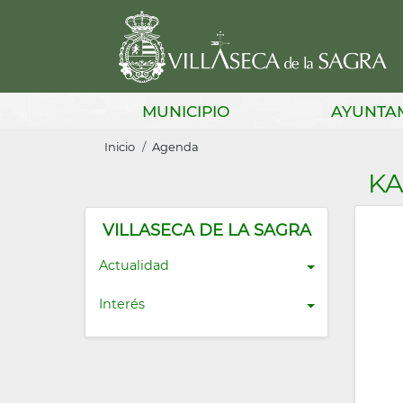
Pasar
al
contenido
principal
Main
MUNICIPIO
AYUNTA
navigation
Sobrescribir
Inicio
Agenda
enlaces
K
de
ayuda
VILLASECA DE LA SAGRA
a
Actualidad
la
Interés
navegación