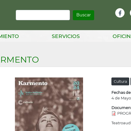
Buscar
Infor
Facebook
Head
MIENTO
SERVICIOS
OFICIN
ARMENTO
Cultura
Fechas de
4 de Mayo
Documen
PROGR
Teatroaud