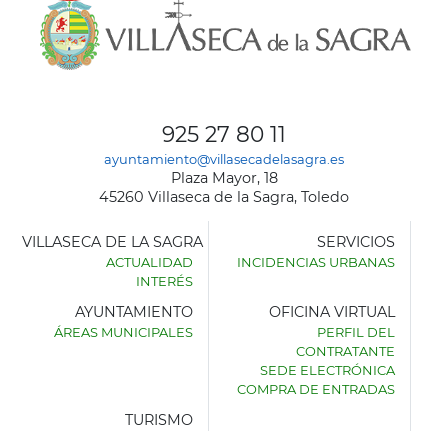
925 27 80 11
ayuntamiento@villasecadelasagra.es
Plaza Mayor, 18
45260 Villaseca de la Sagra, Toledo
VILLASECA DE LA SAGRA
SERVICIOS
ACTUALIDAD
INCIDENCIAS URBANAS
INTERÉS
AYUNTAMIENTO
OFICINA VIRTUAL
ÁREAS MUNICIPALES
PERFIL DEL
AYUNTAMIENTO
CONTRATANTE
DE
SEDE ELECTRÓNICA
VILLASECA
COMPRA DE ENTRADAS
DE
LA
TURISMO
SAGRA