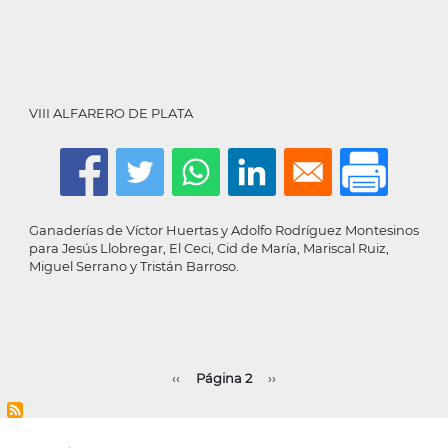
VIII ALFARERO DE PLATA
Ganaderías de Víctor Huertas y Adolfo Rodríguez Montesinos
para Jesús Llobregar, El Ceci, Cid de María, Mariscal Ruiz,
Miguel Serrano y Tristán Barroso.
Paginación
Página
‹‹
Página 2
Siguiente
››
anterior
página