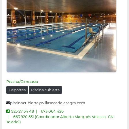
Piscina/Gimnasio
Deportes
Piscina cubierta
piscinacubierta@villasecadelasagra.com
925 27 54 48
673 064 426
663 920 551 (Coordinador Alberto Marqués Velasco- CN
Toledo))