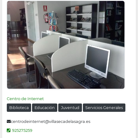
Centro de Internet
Biblioteca
Educación
Juventud
Servicios Generales
centrodeinternet@villasecadelasagra.es
925275259