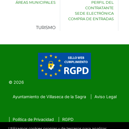
ÁREAS MUNICIPALES
PERFIL DEL
AYUNTAMIENTO
CONTRATANTE
DE
SEDE ELECTRÓNICA
VILLASECA
COMPRA DE ENTRADAS
DE
LA
TURISMO
SAGRA
© 2026
Ayuntamiento de Villaseca de la Sagra
Aviso Legal
SubFooter
Política de Privacidad
RGPD
Utilizamos cookies propias y de terceros para analizar