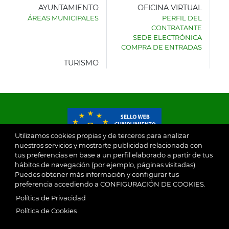
AYUNTAMIENTO
OFICINA VIRTUAL
ÁREAS MUNICIPALES
PERFIL DEL
AYUNTAMIENTO
CONTRATANTE
DE
SEDE ELECTRÓNICA
VILLASECA
COMPRA DE ENTRADAS
DE
LA
TURISMO
SAGRA
Utilizamos cookies propias y de terceros para analizar
nuestros servicios y mostrarte publicidad relacionada con
tus preferencias en base a un perfil elaborado a partir de tus
© 2026
hábitos de navegación (por ejemplo, páginas visitadas).
Puedes obtener más información y configurar tus
preferencia accediendo a CONFIGURACIÓN DE COOKIES.
Ayuntamiento de Villaseca de la Sagra
Aviso Legal
Política de Privacidad
SubFooter
Política de Cookies
Política de Privacidad
RGPD