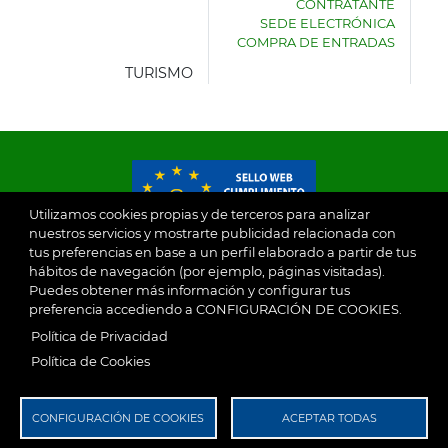
CONTRATANTE
DE
SEDE ELECTRÓNICA
VILLASECA
COMPRA DE ENTRADAS
DE
LA
TURISMO
SAGRA
Utilizamos cookies propias y de terceros para analizar
nuestros servicios y mostrarte publicidad relacionada con
tus preferencias en base a un perfil elaborado a partir de tus
© 2026
hábitos de navegación (por ejemplo, páginas visitadas).
Puedes obtener más información y configurar tus
preferencia accediendo a CONFIGURACIÓN DE COOKIES.
Ayuntamiento de Villaseca de la Sagra
Aviso Legal
Política de Privacidad
SubFooter
Política de Cookies
Política de Privacidad
RGPD
CONFIGURACIÓN DE COOKIES
ACEPTAR TODAS