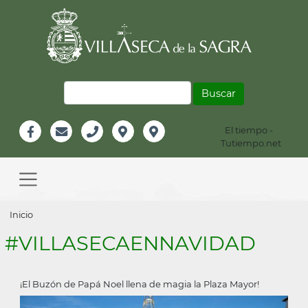
Pasar
al
contenido
principal
Buscar
El tiempo -
Información
Tutiempo.net
Facebook
Email
Teléfono
Localización
Instagram
Header
Main
navigation
Sobrescribir
Inicio
enlaces
#VILLASECAENNAVIDAD
de
ayuda
¡El Buzón de Papá Noel llena de magia la Plaza Mayor!
a