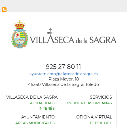
925 27 80 11
ayuntamiento@villasecadelasagra.es
Plaza Mayor, 18
45260 Villaseca de la Sagra, Toledo
VILLASECA DE LA SAGRA
SERVICIOS
ACTUALIDAD
INCIDENCIAS URBANAS
INTERÉS
AYUNTAMIENTO
OFICINA VIRTUAL
ÁREAS MUNICIPALES
PERFIL DEL
AYUNTAMIENTO