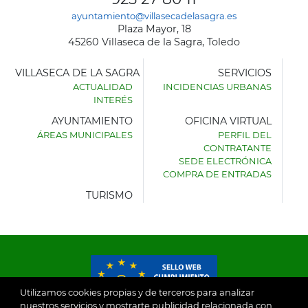
ayuntamiento@villasecadelasagra.es
Plaza Mayor, 18
45260 Villaseca de la Sagra, Toledo
VILLASECA DE LA SAGRA
SERVICIOS
ACTUALIDAD
INCIDENCIAS URBANAS
INTERÉS
AYUNTAMIENTO
OFICINA VIRTUAL
ÁREAS MUNICIPALES
PERFIL DEL
AYUNTAMIENTO
CONTRATANTE
DE
SEDE ELECTRÓNICA
VILLASECA
COMPRA DE ENTRADAS
DE
LA
TURISMO
SAGRA
Utilizamos cookies propias y de terceros para analizar
nuestros servicios y mostrarte publicidad relacionada con