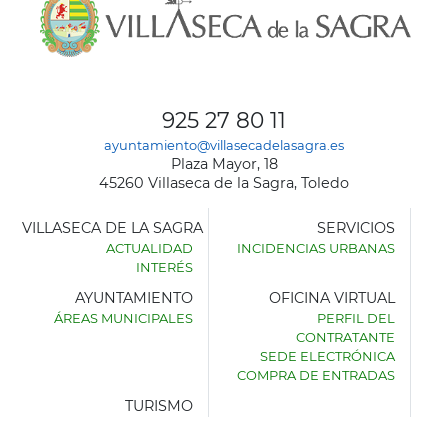
925 27 80 11
ayuntamiento@villasecadelasagra.es
Plaza Mayor, 18
45260 Villaseca de la Sagra, Toledo
VILLASECA DE LA SAGRA
SERVICIOS
ACTUALIDAD
INCIDENCIAS URBANAS
INTERÉS
AYUNTAMIENTO
OFICINA VIRTUAL
ÁREAS MUNICIPALES
PERFIL DEL
AYUNTAMIENTO
CONTRATANTE
DE
SEDE ELECTRÓNICA
VILLASECA
COMPRA DE ENTRADAS
DE
LA
TURISMO
SAGRA