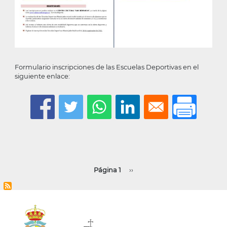
Formulario inscripciones de las Escuelas Deportivas en el
siguiente enlace:
Paginación
Página 1
Siguiente
››
página