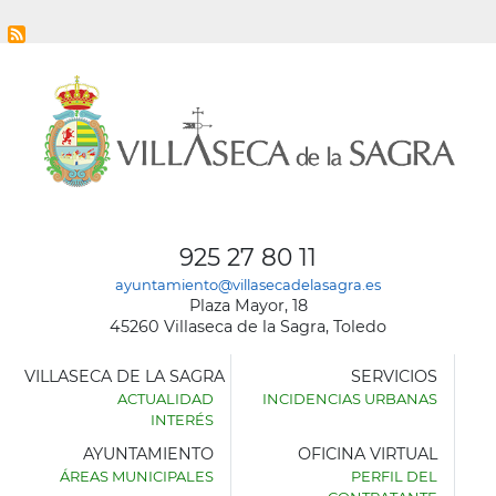
925 27 80 11
ayuntamiento@villasecadelasagra.es
Plaza Mayor, 18
45260 Villaseca de la Sagra, Toledo
VILLASECA DE LA SAGRA
SERVICIOS
ACTUALIDAD
INCIDENCIAS URBANAS
INTERÉS
AYUNTAMIENTO
OFICINA VIRTUAL
ÁREAS MUNICIPALES
PERFIL DEL
AYUNTAMIENTO