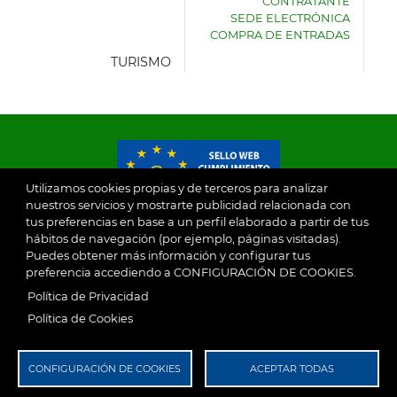
CONTRATANTE
DE
SEDE ELECTRÓNICA
VILLASECA
COMPRA DE ENTRADAS
DE
LA
TURISMO
SAGRA
Utilizamos cookies propias y de terceros para analizar
nuestros servicios y mostrarte publicidad relacionada con
tus preferencias en base a un perfil elaborado a partir de tus
© 2026
hábitos de navegación (por ejemplo, páginas visitadas).
Puedes obtener más información y configurar tus
preferencia accediendo a CONFIGURACIÓN DE COOKIES.
Ayuntamiento de Villaseca de la Sagra
Aviso Legal
Política de Privacidad
SubFooter
Política de Cookies
Política de Privacidad
RGPD
CONFIGURACIÓN DE COOKIES
ACEPTAR TODAS