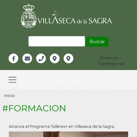
Pasar
al
contenido
principal
Buscar
El tiempo -
Información
Tutiempo.net
Facebook
Email
Teléfono
Localización
Instagram
Header
Main
navigation
Sobrescribir
Inicio
enlaces
#FORMACION
de
ayuda
Arranca el Programa Talleres+ en Villaseca de la Sagra
a