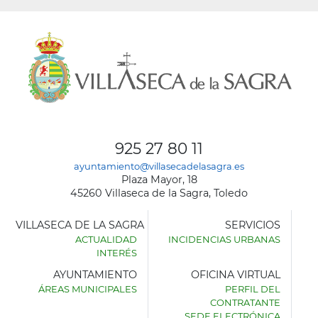
925 27 80 11
ayuntamiento@villasecadelasagra.es
Plaza Mayor, 18
45260 Villaseca de la Sagra, Toledo
VILLASECA DE LA SAGRA
SERVICIOS
ACTUALIDAD
INCIDENCIAS URBANAS
INTERÉS
AYUNTAMIENTO
OFICINA VIRTUAL
ÁREAS MUNICIPALES
PERFIL DEL
AYUNTAMIENTO
CONTRATANTE
DE
SEDE ELECTRÓNICA