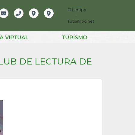
El tiempo
-
mación
Email
Teléfono
Localización
Instagram
Tutiempo.net
er
A VIRTUAL
TURISMO
CLUB DE LECTURA DE