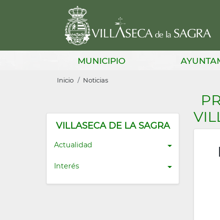
Pasar
al
contenido
principal
Main
MUNICIPIO
AYUNTA
navigation
Sobrescribir
Inicio
Noticias
enlaces
PR
de
VIL
ayuda
VILLASECA DE LA SAGRA
a
Actualidad
la
Interés
navegación