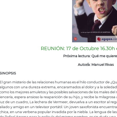
REUNIÓN: 17 de Octubre 16.30h e
Próxima lectura: Qué me quier
Autor/a: Manuel Rivas
SINOPSIS
El gran misterio de las relaciones humanas es el hilo conductor de ¿Q
algunos con una dureza extrema, encaramados al dolor y a la soleda
como los mejores amuletos y las posibles salvaciones de los males de
lencería, espera ansioso la reaparición de su hijo, y recibe la milagrosa
luz de un cuadro, La lechera de Vermeer, devuelva a un escritor al re
aliado y amigo en un televisor portátil. Un joven saxofonista encuentr
chica, en una verbena popular invadida por la niebla. La lengua de las
de Rafael Azcona para la película del mismo nombre, es sin duda una 