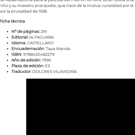
niño y su maestro anarquista, que nace de la mutua curiosidad por la 
por la brutalidad de 1936.
Ficha técnica
Nº de páginas:
216
Editorial:
ALFAGUARA
Idioma:
CASTELLANO
Encuadernación:
Tapa blanda
ISBN:
9788420482279
Año de edición:
1996
Plaza de edición:
ES
Traductor:
DOLORES VILAVEDRA