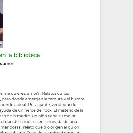
n la biblioteca
es amor
ué me quieres, amor? . Relatos duros,
d, pero donde emergen la ternura y el humor
l mundo actual. Un viajante, vendedor de
 ayuda de un héroe del rock. El misterio de la
gazo de la madre. Un niño tiene su mejor
a el don de la música en la mirada de una
 mariposas , relato que dio origen al guión
obra sublime. Trata de la amistad entre un