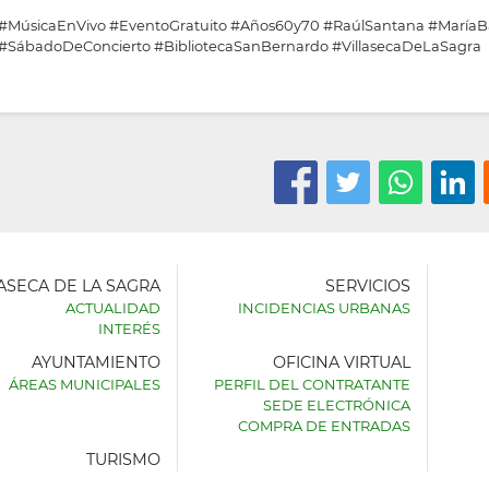
#MúsicaEnVivo
#EventoGratuito
#Años60y70
#RaúlSantana
#MaríaBa
#SábadoDeConcierto
#BibliotecaSanBernardo
#VillasecaDeLaSagra
LASECA DE LA SAGRA
SERVICIOS
ACTUALIDAD
INCIDENCIAS URBANAS
INTERÉS
AYUNTAMIENTO
OFICINA VIRTUAL
AMIENTO
ÁREAS MUNICIPALES
PERFIL DEL CONTRATANTE
SEDE ELECTRÓNICA
SECA
COMPRA DE ENTRADAS
TURISMO