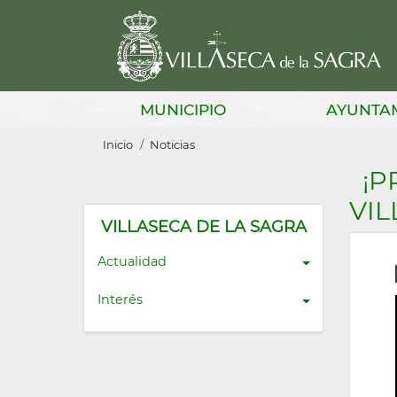
Pasar
al
contenido
principal
Main
MUNICIPIO
AYUNTA
navigation
Sobrescribir
Inicio
Noticias
enlaces
¡P
de
VIL
ayuda
VILLASECA DE LA SAGRA
a
Actualidad
la
Interés
navegación