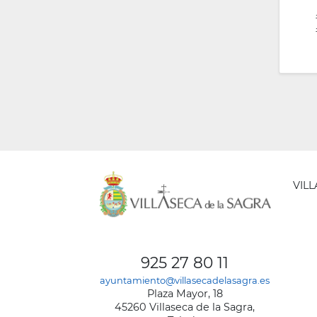
VIL
AYUNT
DE
925 27 80 11
VILLA
ayuntamiento@villasecadelasagra.es
DE
Plaza Mayor, 18
LA
45260 Villaseca de la Sagra,