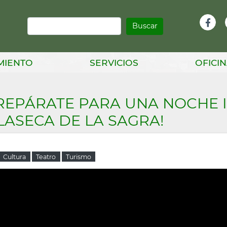
Buscar
Infor
Facebook
Head
MIENTO
SERVICIOS
OFICIN
REPÁRATE PARA UNA NOCHE 
LASECA DE LA SAGRA!
Cultura
Teatro
Turismo