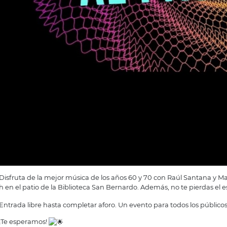
Disfruta de la mejor música de los años 60 y 70 con Raúl Santana y Marí
h en el patio de la Biblioteca San Bernardo. Además, no te pierdas el e
Entrada libre hasta completar aforo. Un evento para todos los públicos
¡Te esperamos!