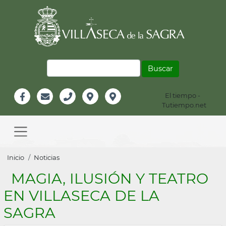
Pasar
al
contenido
principal
Buscar
El tiempo -
Información
Tutiempo.net
Facebook
Email
Teléfono
Localización
Instagram
Header
Main
navigation
Sobrescribir
Inicio
Noticias
enlaces
MAGIA, ILUSIÓN Y TEATRO
de
EN VILLASECA DE LA
ayuda
SAGRA
a