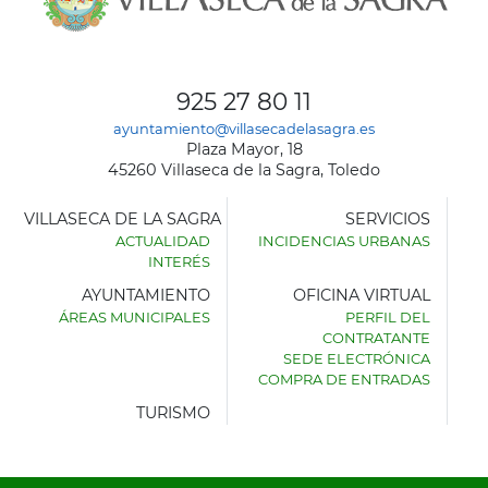
925 27 80 11
ayuntamiento@villasecadelasagra.es
Plaza Mayor, 18
45260 Villaseca de la Sagra, Toledo
VILLASECA DE LA SAGRA
SERVICIOS
ACTUALIDAD
INCIDENCIAS URBANAS
INTERÉS
AYUNTAMIENTO
OFICINA VIRTUAL
ÁREAS MUNICIPALES
PERFIL DEL
AYUNTAMIENTO
CONTRATANTE
DE
SEDE ELECTRÓNICA
VILLASECA
COMPRA DE ENTRADAS
DE
LA
TURISMO
SAGRA