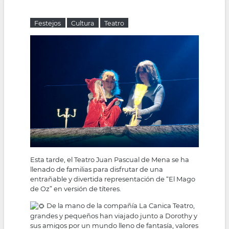
la
Festejos
Cultura
Teatro
navegación
Esta tarde, el Teatro Juan Pascual de Mena se ha
llenado de familias para disfrutar de una
entrañable y divertida representación de “El Mago
de Oz” en versión de títeres.
De la mano de la compañía La Canica Teatro,
grandes y pequeños han viajado junto a Dorothy y
sus amigos por un mundo lleno de fantasía, valores