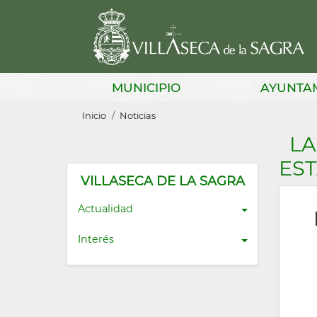
Pasar
al
contenido
principal
Main
MUNICIPIO
AYUNTA
navigation
Sobrescribir
Inicio
Noticias
enlaces
LA
de
EST
ayuda
VILLASECA DE LA SAGRA
a
Actualidad
la
Interés
navegación