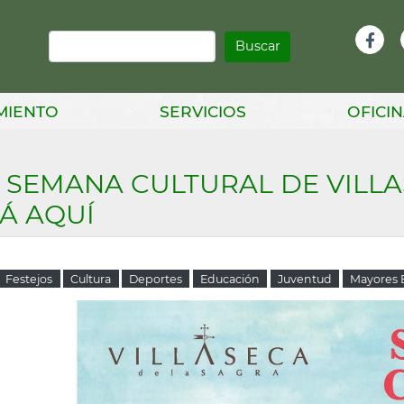
Buscar
Infor
Facebook
Head
MIENTO
SERVICIOS
OFICIN
 SEMANA CULTURAL DE VILLA
Á AQUÍ
Festejos
Cultura
Deportes
Educación
Juventud
Mayores B