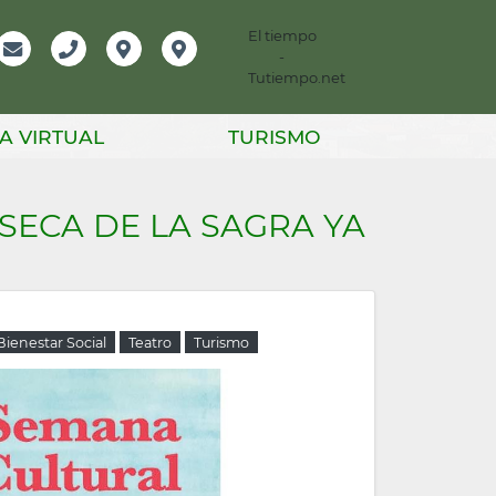
El tiempo
-
mación
Email
Teléfono
Localización
Instagram
Tutiempo.net
er
A VIRTUAL
TURISMO
SECA DE LA SAGRA YA
ienestar Social
Teatro
Turismo