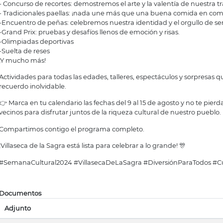
- Concurso de recortes: demostremos el arte y la valentía de nuestra tr
- Tradicionales paellas: ¡nada une más que una buena comida en co
-Encuentro de peñas: celebremos nuestra identidad y el orgullo de ser
-Grand Prix: pruebas y desafíos llenos de emoción y risas.
-Olimpiadas deportivas
-Suelta de reses
¡Y mucho más!
Actividades para todas las edades, talleres, espectáculos y sorpresas
recuerdo inolvidable.
👉 Marca en tu calendario las fechas del 9 al 15 de agosto y no te pier
vecinos para disfrutar juntos de la riqueza cultural de nuestro pueblo.
Compartimos contigo el programa completo.
¡Villaseca de la Sagra está lista para celebrar a lo grande! 🎊
#SemanaCultural2024 #VillasecaDeLaSagra #DiversiónParaTodos #Cu
Documentos
Adjunto