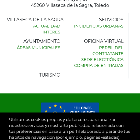
45260 Villaseca de la Sagra, Toledo
VILLASECA DE LA SAGRA
SERVICIOS
ACTUALIDAD
INCIDENCIAS URBANAS
INTERÉS
AYUNTAMIENTO
OFICINA VIRTUAL
ÁREAS MUNICIPALES
PERFIL DEL
AYUNTAMIENTO
CONTRATANTE
DE
SEDE ELECTRÓNICA
VILLASECA
COMPRA DE ENTRADAS
DE
LA
TURISMO
SAGRA
Utilizamos cookies propias y de terceros para analizar
nuestros servicios y mostrarte publicidad relacionada con
tus preferencias en base a un perfil elaborado a partir de tus
© 2026
hábitos de navegación (por ejemplo, páginas visitadas).