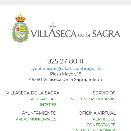
925 27 80 11
ayuntamiento@villasecadelasagra.es
Plaza Mayor, 18
45260 Villaseca de la Sagra, Toledo
VILLASECA DE LA SAGRA
SERVICIOS
ACTUALIDAD
INCIDENCIAS URBANAS
INTERÉS
AYUNTAMIENTO
OFICINA VIRTUAL
ÁREAS MUNICIPALES
PERFIL DEL
AYUNTAMIENTO
CONTRATANTE
DE
SEDE ELECTRÓNICA