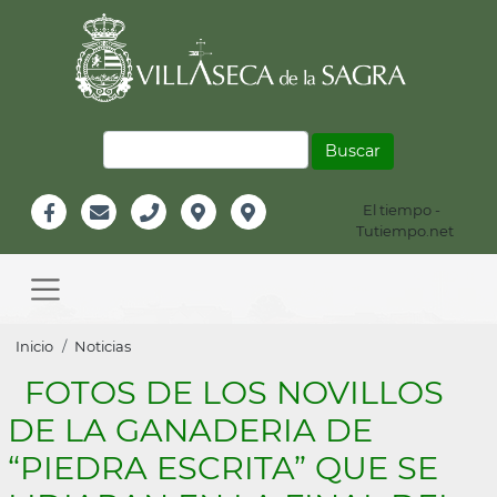
Pasar
al
contenido
principal
Buscar
El tiempo -
Información
Tutiempo.net
Facebook
Email
Teléfono
Localización
Instagram
Header
Main
navigation
Sobrescribir
Inicio
Noticias
enlaces
FOTOS DE LOS NOVILLOS
de
DE LA GANADERIA DE
ayuda
“PIEDRA ESCRITA” QUE SE
a