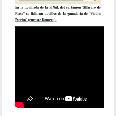
En la novillada de la FINAL del certamen “Alfarero de
Plata” se lidiaran novillos de la ganadería de “Piedra
Escrita” (encaste Domecq).