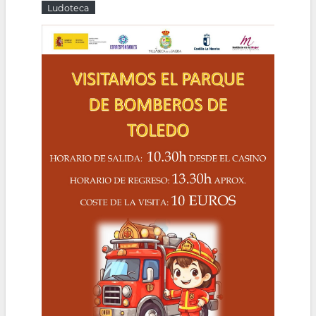
Ludoteca
la
navegación