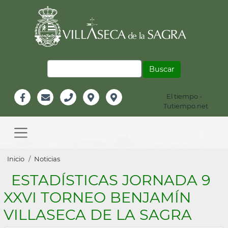
Pasar
al
contenido
principal
Buscar
El tiempo -
Información
Tutiempo.net
Facebook
Email
Teléfono
Localización
Instagram
Header
Main
navigation
Sobrescribir
Inicio
Noticias
enlaces
ESTADÍSTICAS JORNADA 9
de
XXVI TORNEO BENJAMÍN
ayuda
VILLASECA DE LA SAGRA
a