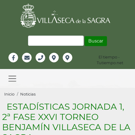
Pasar
al
contenido
principal
Buscar
El tiempo -
Información
Tutiempo.net
Facebook
Email
Teléfono
Localización
Instagram
Header
Main
navigation
Sobrescribir
Inicio
Noticias
enlaces
ESTADÍSTICAS JORNADA 1,
de
2ª FASE XXVI TORNEO
ayuda
BENJAMÍN VILLASECA DE LA
a