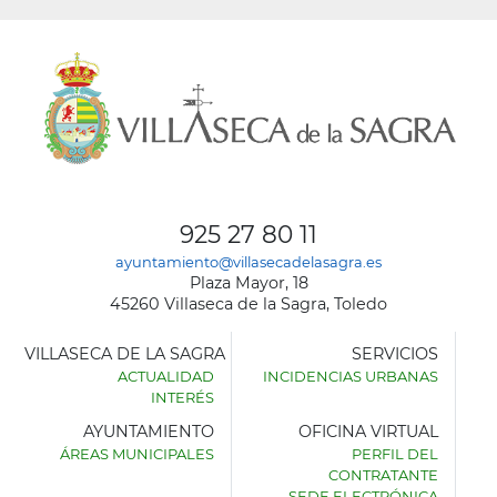
925 27 80 11
ayuntamiento@villasecadelasagra.es
Plaza Mayor, 18
45260 Villaseca de la Sagra, Toledo
VILLASECA DE LA SAGRA
SERVICIOS
ACTUALIDAD
INCIDENCIAS URBANAS
INTERÉS
AYUNTAMIENTO
OFICINA VIRTUAL
ÁREAS MUNICIPALES
PERFIL DEL
AYUNTAMIENTO
CONTRATANTE
DE
SEDE ELECTRÓNICA