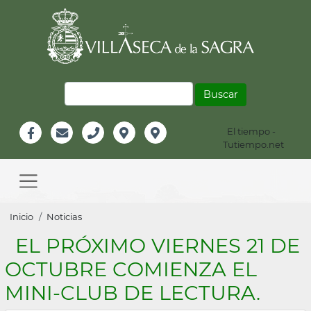
Pasar
al
contenido
principal
Buscar
El tiempo -
Información
Tutiempo.net
Facebook
Email
Teléfono
Localización
Instagram
Header
Main
navigation
Sobrescribir
Inicio
Noticias
enlaces
EL PRÓXIMO VIERNES 21 DE
de
OCTUBRE COMIENZA EL
ayuda
MINI-CLUB DE LECTURA.
a