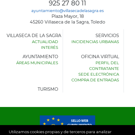
925 27 80 11
ayuntamiento@villasecadelasagra.es
Plaza Mayor, 18
45260 Villaseca de la Sagra, Toledo
VILLASECA DE LA SAGRA
SERVICIOS
ACTUALIDAD
INCIDENCIAS URBANAS
INTERÉS
AYUNTAMIENTO
OFICINA VIRTUAL
ÁREAS MUNICIPALES
PERFIL DEL
AYUNTAMIENTO
CONTRATANTE
DE
SEDE ELECTRÓNICA
VILLASECA
COMPRA DE ENTRADAS
DE
LA
TURISMO
SAGRA
Utilizamos cookies propias y de terceros para analizar