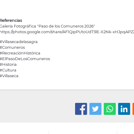
Referencias
Galería Fotográfica "Paso de los Comuneros 2026"
https://photos.google.com/share/AF1QipPUtoUd73lE-X2Nk-xHJpqAP
#Villasecadelasagra
#Comuneros
#RecreaciónHistórica
#ElPasoDeLosComuneros
#Historia
#Cultura
#Villaseca