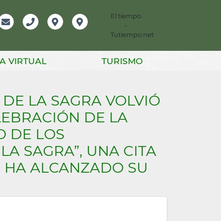
El tiempo
-
mación
Email
Teléfono
Localización
Instagram
Tutiempo.net
er
A VIRTUAL
TURISMO
 DE LA SAGRA VOLVIÓ
LEBRACIÓN DE LA
O DE LOS
A SAGRA”, UNA CITA
O HA ALCANZADO SU