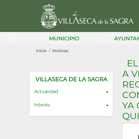
Pasar
al
contenido
principal
Main
MUNICIPIO
AYUNTA
navigation
Sobrescribir
Inicio
Noticias
enlaces
EL
de
A V
ayuda
VILLASECA DE LA SAGRA
REC
a
Actualidad
COM
la
YA
Interés
navegación
QUI