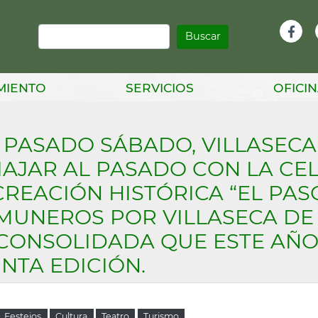
Buscar
Infor
Facebook
Head
MIENTO
SERVICIOS
OFICIN
 PASADO SÁBADO, VILLASECA
IAJAR AL PASADO CON LA CE
REACIÓN HISTÓRICA “EL PAS
UNEROS POR VILLASECA DE L
 CONSOLIDADA QUE ESTE AÑ
NTA EDICIÓN.
Festejos
Cultura
Teatro
Turismo