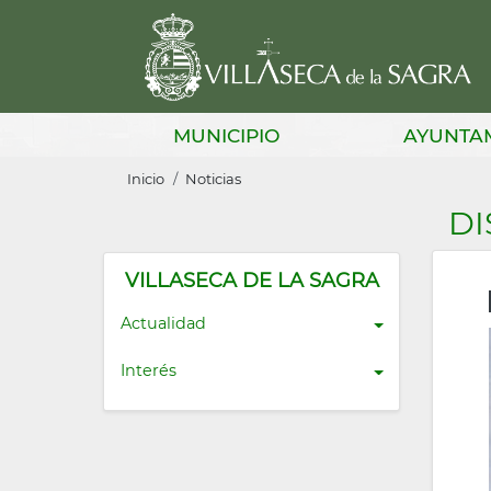
Pasar
al
contenido
principal
Main
MUNICIPIO
AYUNTA
navigation
Sobrescribir
Inicio
Noticias
enlaces
DI
de
ayuda
VILLASECA DE LA SAGRA
a
Actualidad
la
Interés
navegación