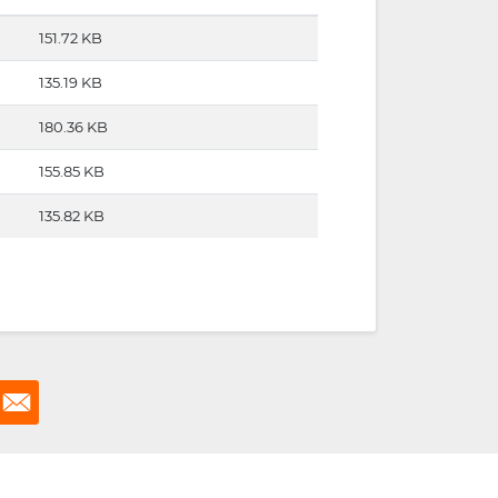
151.72 KB
135.19 KB
180.36 KB
155.85 KB
135.82 KB