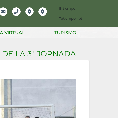
El tiempo
-
mación
Email
Teléfono
Localización
Instagram
Tutiempo.net
er
A VIRTUAL
TURISMO
 DE LA 3ª JORNADA