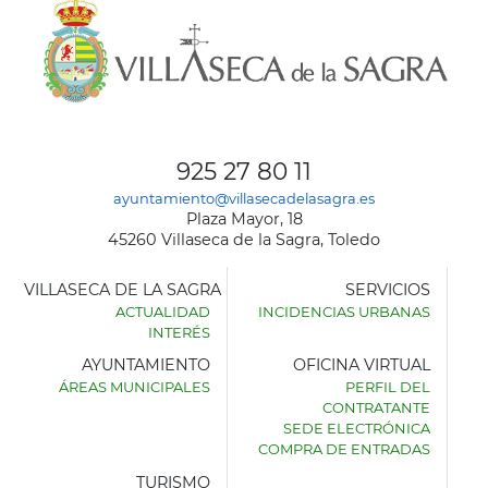
925 27 80 11
ayuntamiento@villasecadelasagra.es
Plaza Mayor, 18
45260 Villaseca de la Sagra, Toledo
VILLASECA DE LA SAGRA
SERVICIOS
ACTUALIDAD
INCIDENCIAS URBANAS
INTERÉS
AYUNTAMIENTO
OFICINA VIRTUAL
ÁREAS MUNICIPALES
PERFIL DEL
AYUNTAMIENTO
CONTRATANTE
DE
SEDE ELECTRÓNICA
VILLASECA
COMPRA DE ENTRADAS
DE
LA
TURISMO