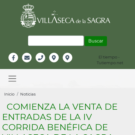
Pasar
al
contenido
principal
Buscar
El tiempo -
Información
Tutiempo.net
Facebook
Email
Teléfono
Localización
Instagram
Header
Main
navigation
Sobrescribir
Inicio
Noticias
enlaces
COMIENZA LA VENTA DE
de
ENTRADAS DE LA IV
ayuda
CORRIDA BENÉFICA DE
a