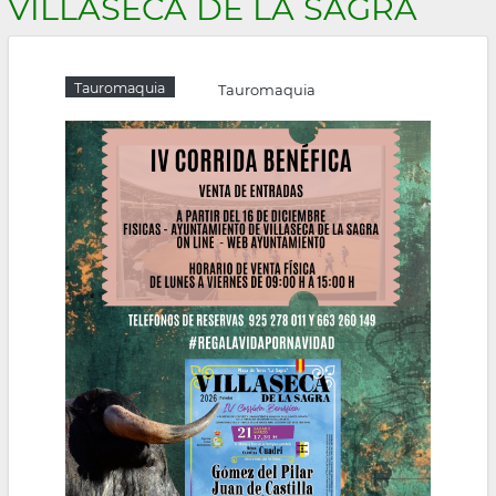
VILLASECA DE LA SAGRA
la
navegación
Tauromaquia
Tauromaquia