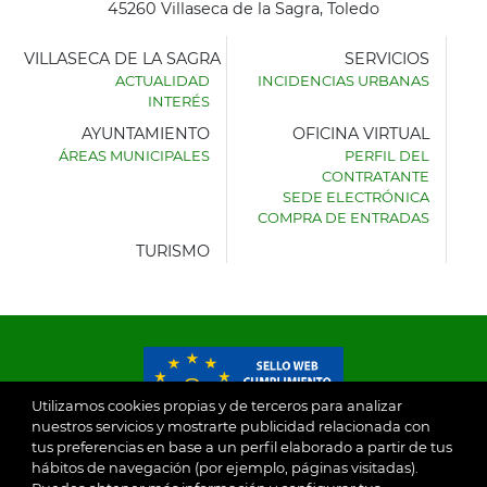
45260 Villaseca de la Sagra, Toledo
VILLASECA DE LA SAGRA
SERVICIOS
ACTUALIDAD
INCIDENCIAS URBANAS
INTERÉS
AYUNTAMIENTO
OFICINA VIRTUAL
ÁREAS MUNICIPALES
PERFIL DEL
AYUNTAMIENTO
CONTRATANTE
DE
SEDE ELECTRÓNICA
VILLASECA
COMPRA DE ENTRADAS
DE
LA
TURISMO
SAGRA
Utilizamos cookies propias y de terceros para analizar
nuestros servicios y mostrarte publicidad relacionada con
tus preferencias en base a un perfil elaborado a partir de tus
© 2026
hábitos de navegación (por ejemplo, páginas visitadas).