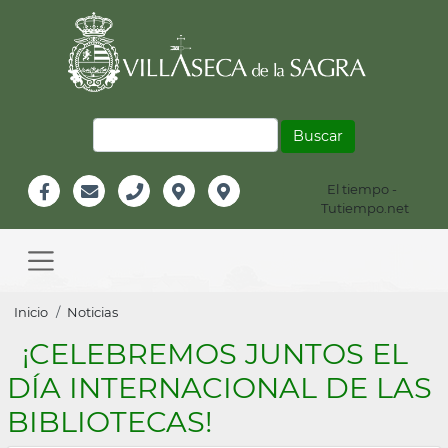
Pasar
al
contenido
principal
Buscar
El tiempo -
Información
Tutiempo.net
Facebook
Email
Teléfono
Localización
Instagram
Header
Main
navigation
Sobrescribir
Inicio
Noticias
enlaces
¡CELEBREMOS JUNTOS EL
de
DÍA INTERNACIONAL DE LAS
ayuda
BIBLIOTECAS!
a