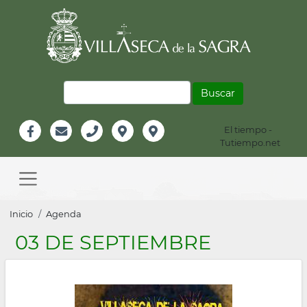
Pasar
al
contenido
principal
Buscar
El tiempo -
Información
Tutiempo.net
Facebook
Email
Teléfono
Localización
Instagram
Header
Main
navigation
Sobrescribir
Inicio
Agenda
enlaces
03 DE SEPTIEMBRE
de
ayuda
a