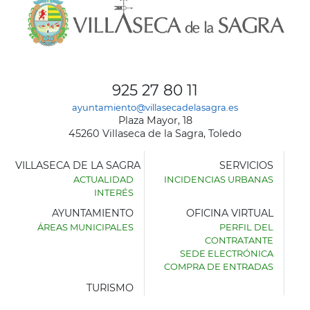
925 27 80 11
ayuntamiento@villasecadelasagra.es
Plaza Mayor, 18
45260 Villaseca de la Sagra, Toledo
VILLASECA DE LA SAGRA
SERVICIOS
ACTUALIDAD
INCIDENCIAS URBANAS
INTERÉS
AYUNTAMIENTO
OFICINA VIRTUAL
ÁREAS MUNICIPALES
PERFIL DEL
AYUNTAMIENTO
CONTRATANTE
DE
SEDE ELECTRÓNICA
VILLASECA
COMPRA DE ENTRADAS
DE
LA
TURISMO
SAGRA