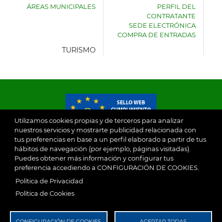
ÁREAS MUNICIPALES
PERFIL DEL
AYUNTAMIENTO
CONTRATANTE
DE
SEDE ELECTRÓNICA
VILLASECA
COMPRA DE ENTRADAS
DE
LA
TURISMO
SAGRA
Utilizamos cookies propias y de terceros para analizar
nuestros servicios y mostrarte publicidad relacionada con
tus preferencias en base a un perfil elaborado a partir de tus
© 2026
hábitos de navegación (por ejemplo, páginas visitadas).
Puedes obtener más información y configurar tus
preferencia accediendo a CONFIGURACIÓN DE COOKIES.
Ayuntamiento de Villaseca de la Sagra
Aviso Legal
Política de Privacidad
SubFooter
Política de Cookies
Política de Privacidad
RGPD
CONFIGURACIÓN DE COOKIES
ACEPTAR TODAS