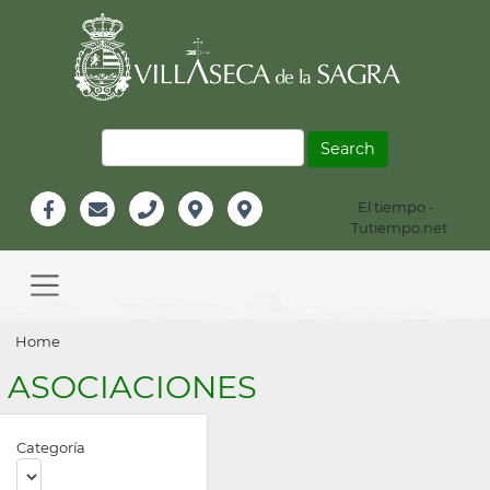
Skip
to
main
content
Search
El tiempo -
Información
Tutiempo.net
Facebook
Email
Teléfono
Localización
Instagram
Header
Main
navigation
Breadcrumb
Home
ASOCIACIONES
Categoría