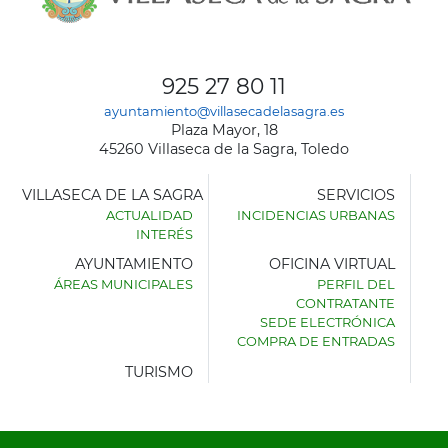
925 27 80 11
ayuntamiento@villasecadelasagra.es
Plaza Mayor, 18
45260 Villaseca de la Sagra, Toledo
VILLASECA DE LA SAGRA
SERVICIOS
ACTUALIDAD
INCIDENCIAS URBANAS
INTERÉS
AYUNTAMIENTO
OFICINA VIRTUAL
ÁREAS MUNICIPALES
PERFIL DEL
AYUNTAMIENTO
CONTRATANTE
DE
SEDE ELECTRÓNICA
VILLASECA
COMPRA DE ENTRADAS
DE
LA
TURISMO
SAGRA