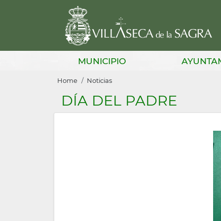
Skip
to
main
content
Main
MUNICIPIO
AYUNTA
navigation
Breadcrumb
Home
Noticias
DÍA DEL PADRE