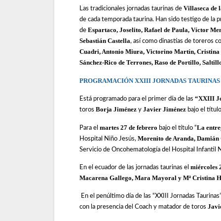
Villaseca de 
Las tradicionales jornadas taurinas de
de cada temporada taurina. Han sido testigo de la 
Espartaco, Joselito, Rafael de Paula, Víctor Me
de
Sebastián Castella
, así como dinastías de toreros 
Cuadri, Antonio Miura, Victorino Martín, Cristina
Sánchez-Rico de Terrones, Raso de Portillo, Salti
PROGRAMACIÓN XXIII JORNADAS TAURINAS 
“XXIII J
Está programado para el primer día de las
Borja Jiménez
Javier Jiménez
toros
y
bajo el títul
martes 27 de febrero
La entre
Para el
bajo el título “
Morenito de Aranda, Damián 
Hospital Niño Jesús,
Servicio de Oncohematología del Hospital Infantil 
miércoles 
En el ecuador de las jornadas taurinas el
Macarena Gallego, Mara Mayoral y Mª Cristina 
En el penúltimo día de las “XXIII Jornadas Taurinas”
Javi
con la presencia del Coach y matador de toros