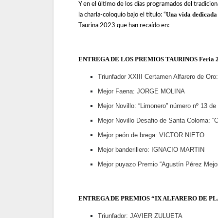
Y en el último de los días programados del tradiciona
Una vida dedicada
la charla-coloquio bajo el título: “
Taurina 2023 que han recaído en:
ENTREGA DE LOS PREMIOS TAURINOS Feria 2
Triunfador XXIII Certamen Alfarero de O
Mejor Faena: JORGE MOLINA
Mejor Novillo: “Limonero” número nº 13 
Mejor Novillo Desafio de Santa Coloma: 
Mejor peón de brega: VICTOR NIETO
Mejor banderillero: IGNACIO MARTIN
Mejor puyazo Premio “Agustín Pérez Me
ENTREGA DE PREMIOS “IX ALFARERO DE PL
Triunfador: JAVIER ZULUETA