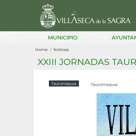
Skip
to
main
content
Main
MUNICIPIO
AYUNTA
navigation
Breadcrumb
Home
Noticias
XXIII JORNADAS TAUR
Tauromaquia
Tauromaquia