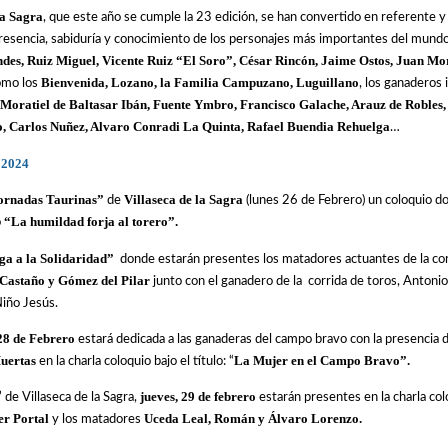
la Sagra
, que este año se cumple la 23 edición, se han convertido en referente y 
presencia, sabiduría y conocimiento de los personajes más importantes del mundo 
ndes, Ruiz Miguel, Vicente Ruiz “El Soro”, César Rincón, Jaime Ostos, Juan Mor
Bienvenida, Lozano, la Familia Campuzano, Luguillano
como los
, los ganaderos
 Moratiel de Baltasar Ibán, Fuente Ymbro, Francisco Galache, Arauz de Robles,
llo, Carlos Nuñez, Alvaro Conradi La Quinta, Rafael Buendia Rehuelga
…
2024
ornadas Taurinas”
Villaseca de la Sagra
de
(lunes 26 de Febrero) un coloquio d
“La humildad forja al torero”.
o
ga a la Solidaridad”
donde estarán presentes los matadores actuantes de la cor
Castaño y Gómez del Pilar
junto con el ganadero de la corrida de toros, Antoni
Niño Jesús.
28 de Febrero
estará dedicada a las ganaderas del campo bravo con la presencia 
Huertas
La Mujer en el Campo Bravo”.
en la charla coloquio bajo el título: “
jueves, 29 de febrero
 de Villaseca de la Sagra,
estarán presentes en la charla colo
er Portal
Uceda Leal, Román y Álvaro Lorenzo.
y los matadores