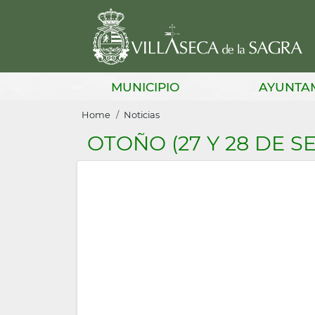
Skip
to
main
content
Main
MUNICIPIO
AYUNTA
navigation
Breadcrumb
Home
Noticias
OTOÑO (27 Y 28 DE S