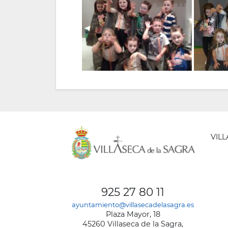
VIL
AYUNT
DE
925 27 80 11
VILLA
ayuntamiento@villasecadelasagra.es
DE
Plaza Mayor, 18
LA
45260 Villaseca de la Sagra,