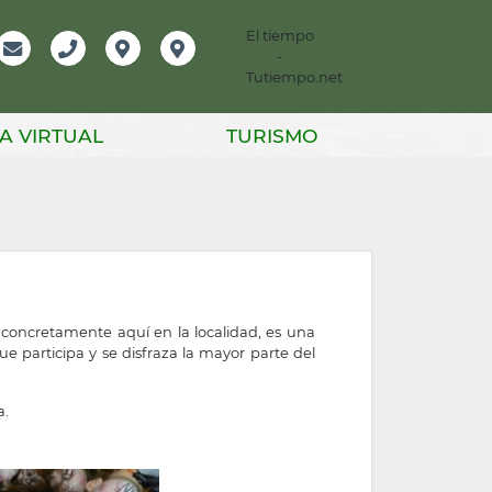
El tiempo
-
mación
Email
Teléfono
Localización
Instagram
Tutiempo.net
er
A VIRTUAL
TURISMO
concretamente aquí en la localidad, es una
e participa y se disfraza la mayor parte del
a.