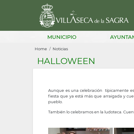
Skip
to
main
content
Main
MUNICIPIO
AYUNTA
navigation
Breadcrumb
Home
Noticias
HALLOWEEN
Aunque es una celebración típicamente est
fiesta que ya está más que arraigada y cuen
pueblo.
También lo celebramos en la ludoteca. Cuenta